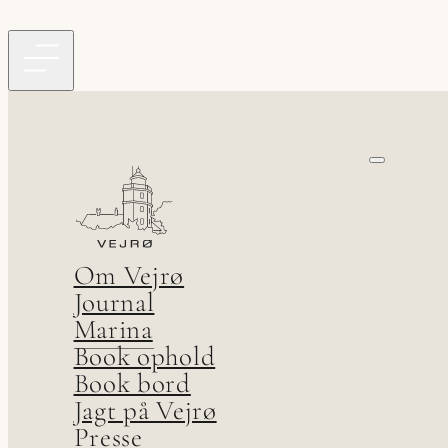
Om Vejrø
Journal
Marina
Book ophold
Book bord
Jagt på Vejrø
Presse