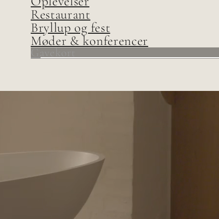
Oplevelser
Restaurant
Bryllup og fest
Møder & konferencer
Gavekort