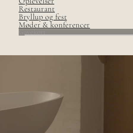
Oplevelser
Restaurant
Bryllup og fest
Møder & konferencer
Gavekort