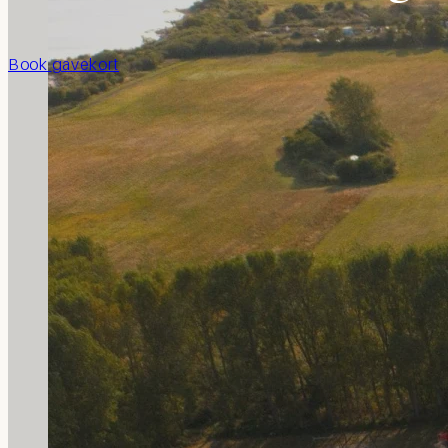
Book
gavekort