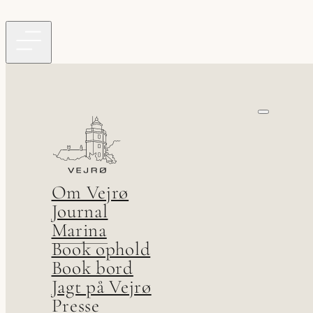
Om Vejrø
Journal
Marina
Book ophold
Book bord
Jagt på Vejrø
Presse